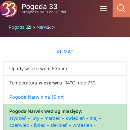
Pogoda 33
prognoza od 3 do 33 dni
Pogoda 33
Narwik
KLIMAT
Opady w czerwcu: 53 mm
Temperatura
w czerwcu
: 14°C, noc 7°C
Pogoda Narwik na 16 dni
Pogoda Narwik według miesięcy:
styczeń
-
luty
-
marzec
-
kwiecień
-
maj
-
czerwiec
-
lipiec
-
sierpień
-
wrzesień
-