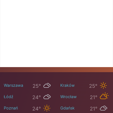
Warszawa
Kraków
25°
25°
Łódź
Wrocław
24°
21°
Poznań
Gdańsk
24°
21°