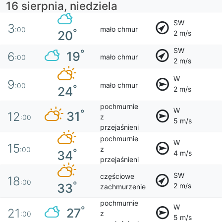
16 sierpnia, niedziela
SW
3
mało chmur
:00
°
20
2 m/s
SW
°
19
6
mało chmur
:00
2 m/s
W
9
mało chmur
:00
°
24
2 m/s
pochmurnie
W
°
31
12
z
:00
5 m/s
przejaśnieni
pochmurnie
W
15
z
:00
°
34
4 m/s
przejaśnieni
SW
częściowe
18
:00
°
33
2 m/s
zachmurzenie
pochmurnie
W
°
27
21
z
:00
5 m/s