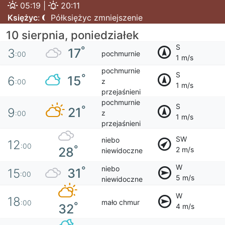
05:19 |
20:11
Księżyc
:
Półksiężyc zmniejszenie
10 sierpnia, poniedziałek
S
°
17
3
pochmurnie
:00
1 m/s
pochmurnie
S
°
15
6
z
:00
1 m/s
przejaśnieni
pochmurnie
S
°
21
9
z
:00
1 m/s
przejaśnieni
SW
niebo
12
:00
°
28
2 m/s
niewidoczne
W
niebo
°
31
15
:00
5 m/s
niewidoczne
W
18
mało chmur
:00
°
32
4 m/s