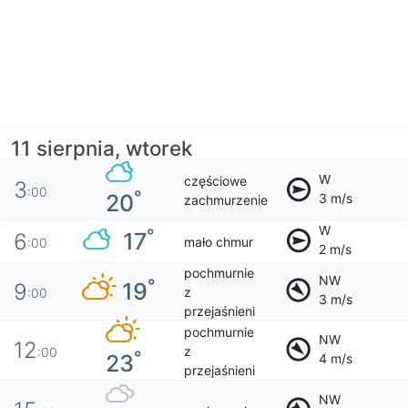
11 sierpnia, wtorek
W
częściowe
3
:00
°
20
3 m/s
zachmurzenie
W
°
17
6
mało chmur
:00
2 m/s
pochmurnie
NW
°
19
9
z
:00
3 m/s
przejaśnieni
pochmurnie
NW
12
z
:00
°
23
4 m/s
przejaśnieni
NW