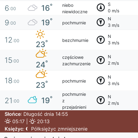
S
niebo
°
16
6
:00
0 m/s
niewidoczne
N
°
19
9
pochmurnie
:00
3 m/s
N
12
bezchmurnie
:00
°
23
3 m/s
N
częściowe
15
:00
°
24
2 m/s
zachmurzenie
N
18
pochmurnie
:00
°
23
3 m/s
pochmurnie
N
°
19
21
z
:00
2 m/s
przejaśnieni
Słońce
: Długość dnia 14:55
05:17 |
20:13
Księżyc
:
Półksiężyc zmniejszenie