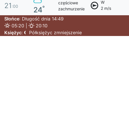
W
częściowe
21
:00
°
24
2 m/s
zachmurzenie
Słońce
: Długość dnia 14:49
05:20 |
20:10
Księżyc
:
Półksiężyc zmniejszenie