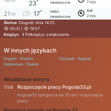
:00
°
23
7 m/s
niewidoczne
NW
niebo
°
17
21
:00
2 m/s
niewidoczne
Słońce
: Długość dnia 14:25
05:31 |
19:57
Księżyc
:
Półksiężyc zwiększenie
W innych językach
English - Kraków
Русский - Краков
Українська - Краків
Aktualizacje witryny
Rozpoczęcie pracy Pogoda33.pl
17.09
Pogoda33 (prognoza na 33 dni) rozpoczęcie
pracy
Prognoza pogody od Pogoda 33