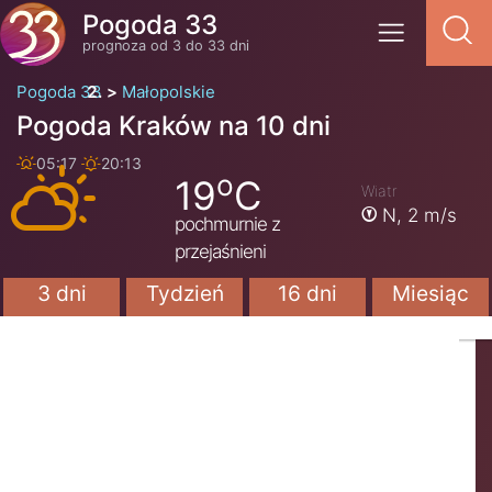
Pogoda 33
prognoza od 3 do 33 dni
Pogoda 33
Małopolskie
Pogoda Kraków na 10 dni
05:17
20:13
o
19
C
Wiatr
N,
2 m/s
pochmurnie z
przejaśnieni
3 dni
Tydzień
16 dni
Miesiąc