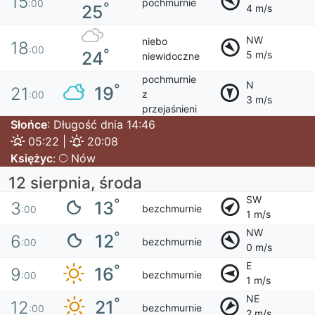
15
pochmurnie
:00
°
25
4 m/s
NW
niebo
18
:00
°
24
5 m/s
niewidoczne
pochmurnie
N
°
19
21
z
:00
3 m/s
przejaśnieni
Słońce
: Długość dnia 14:46
05:22 |
20:08
Księżyc
:
Nów
12 sierpnia, środa
SW
°
13
3
bezchmurnie
:00
1 m/s
NW
°
12
6
bezchmurnie
:00
0 m/s
E
°
16
9
bezchmurnie
:00
1 m/s
NE
°
21
12
bezchmurnie
:00
2 m/s