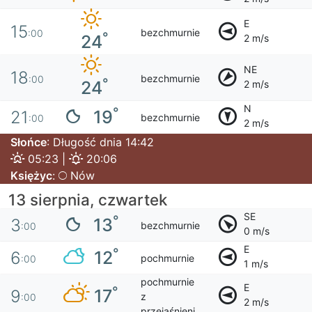
E
15
bezchmurnie
:00
°
24
2 m/s
NE
18
bezchmurnie
:00
°
24
2 m/s
N
°
19
21
bezchmurnie
:00
2 m/s
Słońce
: Długość dnia 14:42
05:23 |
20:06
Księżyc
:
Nów
13 sierpnia, czwartek
SE
°
13
3
bezchmurnie
:00
0 m/s
E
°
12
6
pochmurnie
:00
1 m/s
pochmurnie
E
°
17
9
z
:00
2 m/s
przejaśnieni