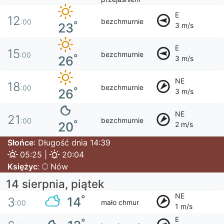
E
12
bezchmurnie
:00
°
23
3 m/s
E
15
bezchmurnie
:00
°
26
3 m/s
NE
18
bezchmurnie
:00
°
26
3 m/s
NE
21
bezchmurnie
:00
°
20
2 m/s
Słońce
: Długość dnia 14:39
05:25 |
20:04
Księżyc
:
Nów
14 sierpnia, piątek
NE
°
14
3
mało chmur
:00
1 m/s
E
°