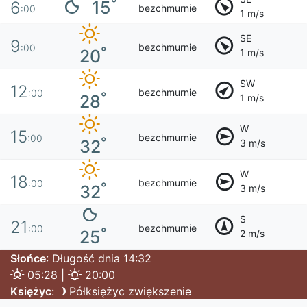
°
15
6
bezchmurnie
:00
1 m/s
SE
9
bezchmurnie
:00
°
20
1 m/s
SW
12
bezchmurnie
:00
°
28
1 m/s
W
15
bezchmurnie
:00
°
32
3 m/s
W
18
bezchmurnie
:00
°
32
3 m/s
S
21
bezchmurnie
:00
°
25
2 m/s
Słońce
: Długość dnia 14:32
05:28 |
20:00
Księżyc
:
Półksiężyc zwiększenie