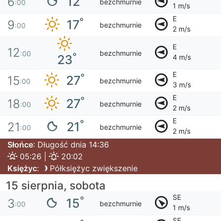
12
6
bezchmurnie
:00
1 m/s
E
°
17
9
bezchmurnie
:00
2 m/s
E
12
bezchmurnie
:00
°
23
4 m/s
E
°
27
15
bezchmurnie
:00
3 m/s
E
°
27
18
bezchmurnie
:00
2 m/s
E
°
21
21
bezchmurnie
:00
2 m/s
Słońce
: Długość dnia 14:36
05:26 |
20:02
Księżyc
:
Półksiężyc zwiększenie
15 sierpnia, sobota
SE
°
15
3
bezchmurnie
:00
1 m/s
SE