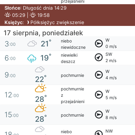
przejaśnieni
Słońce
: Długość dnia 14:29
05:29 |
19:58
Księżyc
:
Półksiężyc zwiększenie
17 sierpnia, poniedziałek
W
niebo
°
21
3
:00
0 m/s
niewidoczne
SW
niewielki
°
19
6
:00
2 m/s
deszcz
W
9
pochmurnie
:00
°
22
4 m/s
pochmurnie
W
12
z
:00
°
28
5 m/s
przejaśnieni
W
15
pochmurnie
:00
°
28
8 m/s
NW
niebo
18