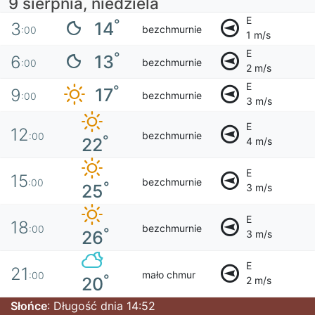
9 sierpnia, niedziela
E
°
14
3
bezchmurnie
:00
1 m/s
E
°
13
6
bezchmurnie
:00
2 m/s
E
°
17
9
bezchmurnie
:00
3 m/s
E
12
bezchmurnie
:00
°
22
4 m/s
E
15
bezchmurnie
:00
°
25
3 m/s
E
18
bezchmurnie
:00
°
26
3 m/s
E
21
mało chmur
:00
°
20
2 m/s
Słońce
: Długość dnia 14:52