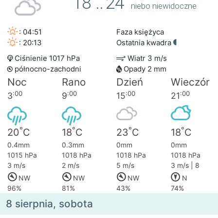
18
..
24
niebo niewidoczne
: 04:51
Faza księżyca
: 20:13
Ostatnia kwadra
Ciśnienie 1017 hPa
Wiatr 3 m/s
północno-zachodni
Opady 2 mm
Noc
Rano
Dzień
Wieczór
:00
:00
:00
:00
3
9
15
21
°
°
°
°
20
C
18
C
23
C
18
C
0.4mm
0.3mm
0mm
0mm
1015 hPa
1018 hPa
1018 hPa
1018 hPa
3 m/s
2 m/s
5 m/s
3 m/s | 8
NW
NW
NW
N
96%
81%
43%
74%
8 sierpnia, sobota