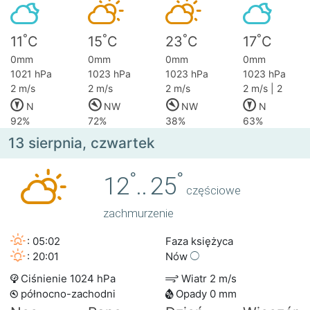
°
°
°
°
11
C
15
C
23
C
17
C
0mm
0mm
0mm
0mm
1021 hPa
1023 hPa
1023 hPa
1023 hPa
2 m/s
2 m/s
2 m/s
2 m/s | 2
N
NW
NW
N
92%
72%
38%
63%
13 sierpnia, czwartek
°
°
12
..
25
częściowe
zachmurzenie
: 05:02
Faza księżyca
: 20:01
Nów
Ciśnienie 1024 hPa
Wiatr 2 m/s
północno-zachodni
Opady 0 mm