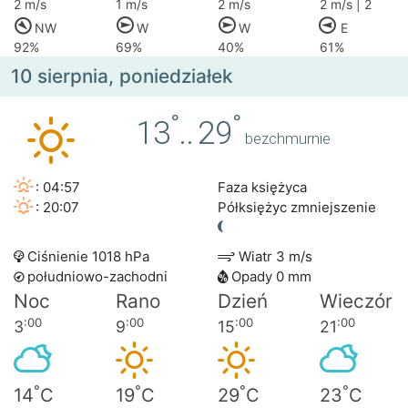
2 m/s
1 m/s
2 m/s
2 m/s | 2
NW
W
W
E
92%
69%
40%
61%
10 sierpnia, poniedziałek
°
°
13
..
29
bezchmurnie
: 04:57
Faza księżyca
: 20:07
Półksiężyc zmniejszenie
Ciśnienie 1018 hPa
Wiatr 3 m/s
południowo-zachodni
Opady 0 mm
Noc
Rano
Dzień
Wieczór
:00
:00
:00
:00
3
9
15
21
°
°
°
°
14
C
19
C
29
C
23
C