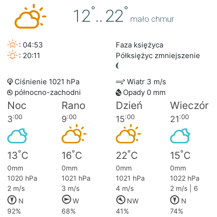
°
°
12
..
22
mało chmur
: 04:53
Faza księżyca
: 20:11
Półksiężyc zmniejszenie
Ciśnienie 1021 hPa
Wiatr 3 m/s
północno-zachodni
Opady 0 mm
Noc
Rano
Dzień
Wieczór
:00
:00
:00
:00
3
9
15
21
°
°
°
°
13
C
16
C
22
C
15
C
0mm
0mm
0mm
0mm
1020 hPa
1021 hPa
1021 hPa
1022 hPa
2 m/s
3 m/s
4 m/s
2 m/s | 6
N
W
NW
N
92%
68%
41%
74%