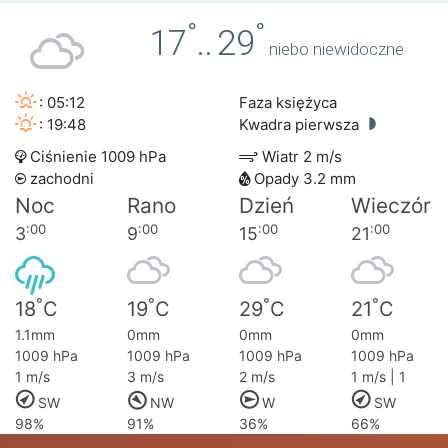
°
°
17
..
29
niebo niewidoczne
: 05:12
Faza księżyca
: 19:48
Kwadra pierwsza
Ciśnienie 1009 hPa
Wiatr 2 m/s
zachodni
Opady 3.2 mm
Noc
Rano
Dzień
Wieczór
:00
:00
:00
:00
3
9
15
21
°
°
°
°
18
C
19
C
29
C
21
C
1.1mm
0mm
0mm
0mm
1009 hPa
1009 hPa
1009 hPa
1009 hPa
1 m/s
3 m/s
2 m/s
1 m/s | 1
SW
NW
W
SW
98%
91%
36%
66%