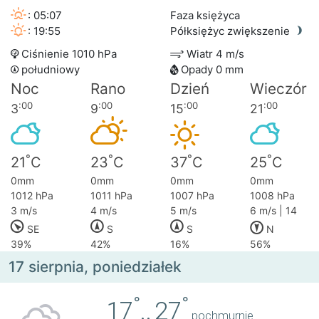
: 05:07
Faza księżyca
: 19:55
Półksiężyc zwiększenie
Ciśnienie 1010 hPa
Wiatr 4 m/s
południowy
Opady 0 mm
Noc
Rano
Dzień
Wieczór
:00
:00
:00
:00
3
9
15
21
°
°
°
°
21
C
23
C
37
C
25
C
0mm
0mm
0mm
0mm
1012 hPa
1011 hPa
1007 hPa
1008 hPa
3 m/s
4 m/s
5 m/s
6 m/s | 14
SE
S
S
N
39%
42%
16%
56%
17 sierpnia, poniedziałek
°
°
17
..
27
pochmurnie