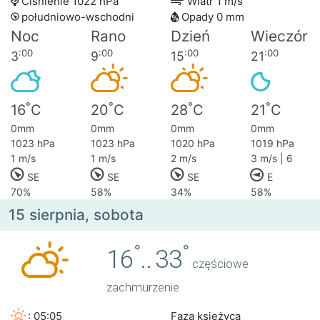
Ciśnienie 1022 hPa
Wiatr 1 m/s
południowo-wschodni
Opady 0 mm
Noc
Rano
Dzień
Wieczór
:00
:00
:00
:00
3
9
15
21
°
°
°
°
16
C
20
C
28
C
21
C
0mm
0mm
0mm
0mm
1023 hPa
1023 hPa
1020 hPa
1019 hPa
1 m/s
1 m/s
2 m/s
3 m/s | 6
SE
SE
SE
E
70%
58%
34%
58%
15 sierpnia, sobota
°
°
16
..
33
częściowe
zachmurzenie
: 05:05
Faza księżyca