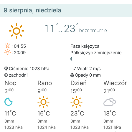
9 sierpnia, niedziela
°
°
11
..
23
bezchmurnie
: 04:55
Faza księżyca
: 20:09
Półksiężyc zmniejszenie
Ciśnienie 1023 hPa
Wiatr 2 m/s
zachodni
Opady 0 mm
Noc
Rano
Dzień
Wieczór
:00
:00
:00
:00
3
9
15
21
°
°
°
°
11
C
16
C
23
C
18
C
0mm
0mm
0mm
0mm
1023 hPa
1024 hPa
1023 hPa
1021 hPa