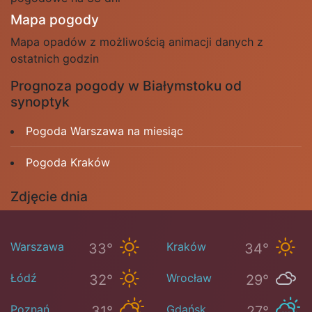
Mapa pogody
Mapa opadów z możliwością animacji danych z
ostatnich godzin
Prognoza pogody w Białymstoku od
synoptyk
Pogoda Warszawa na miesiąc
Pogoda Kraków
Zdjęcie dnia
Warszawa
Kraków
33°
34°
Łódź
Wrocław
32°
29°
Poznań
Gdańsk
31°
27°