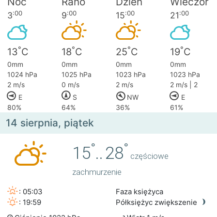
Noc
Rano
Dzień
Wieczór
:00
:00
:00
:00
3
9
15
21
°
°
°
°
13
C
18
C
25
C
19
C
0mm
0mm
0mm
0mm
1024 hPa
1025 hPa
1023 hPa
1023 hPa
2 m/s
0 m/s
2 m/s
2 m/s | 2
E
S
NW
E
80%
64%
36%
61%
14 sierpnia, piątek
°
°
15
..
28
częściowe
zachmurzenie
: 05:03
Faza księżyca
: 19:59
Półksiężyc zwiększenie