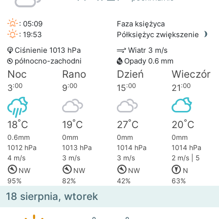
: 05:09
Faza księżyca
: 19:53
Półksiężyc zwiększenie
Ciśnienie 1013 hPa
Wiatr 3 m/s
północno-zachodni
Opady 0.6 mm
Noc
Rano
Dzień
Wieczór
:00
:00
:00
:00
3
9
15
21
°
°
°
°
18
C
19
C
27
C
20
C
0.6mm
0mm
0mm
0mm
1012 hPa
1013 hPa
1014 hPa
1014 hPa
4 m/s
3 m/s
3 m/s
2 m/s | 5
NW
NW
NW
N
95%
82%
42%
63%
18 sierpnia, wtorek