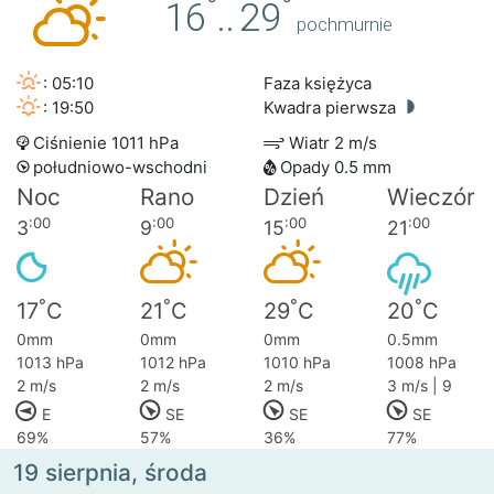
°
°
16
..
29
pochmurnie
: 05:10
Faza księżyca
: 19:50
Kwadra pierwsza
Ciśnienie 1011 hPa
Wiatr 2 m/s
południowo-wschodni
Opady 0.5 mm
Noc
Rano
Dzień
Wieczór
:00
:00
:00
:00
3
9
15
21
°
°
°
°
17
C
21
C
29
C
20
C
0mm
0mm
0mm
0.5mm
1013 hPa
1012 hPa
1010 hPa
1008 hPa
2 m/s
2 m/s
2 m/s
3 m/s | 9
E
SE
SE
SE
69%
57%
36%
77%
19 sierpnia, środa