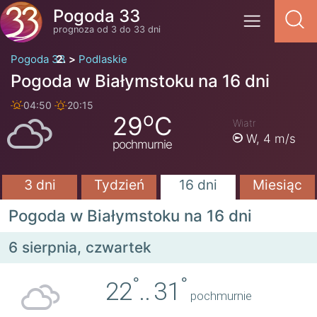
Pogoda 33
prognoza od 3 do 33 dni
Pogoda 33
Podlaskie
Pogoda w Białymstoku na 16 dni
04:50
20:15
o
29
C
Wiatr
W,
4 m/s
pochmurnie
3 dni
Tydzień
16 dni
Miesiąc
Pogoda w Białymstoku na 16 dni
6 sierpnia, czwartek
°
°
22
..
31
pochmurnie