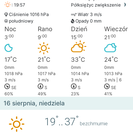
: 19:57
Półksiężyc zwiększenie
Ciśnienie 1016 hPa
Wiatr 3 m/s
południowy
Opady 0 mm
Noc
Rano
Dzień
Wieczór
:00
:00
:00
:00
3
9
15
21
°
°
°
°
17
C
21
C
33
C
24
C
0mm
0mm
0mm
0mm
1018 hPa
1017 hPa
1014 hPa
1013 hPa
3 m/s
3 m/s
3 m/s
3 m/s | 6
SE
S
S
SE
60%
49%
23%
41%
16 sierpnia, niedziela
°
°
19
..
37
bezchmurnie