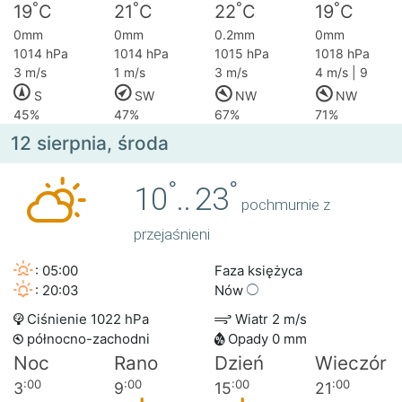
°
°
°
°
19
C
21
C
22
C
19
C
0mm
0mm
0.2mm
0mm
1014 hPa
1014 hPa
1015 hPa
1018 hPa
3 m/s
1 m/s
3 m/s
4 m/s | 9
S
SW
NW
NW
45%
47%
67%
71%
12 sierpnia, środa
°
°
10
..
23
pochmurnie z
przejaśnieni
: 05:00
Faza księżyca
: 20:03
Nów
Ciśnienie 1022 hPa
Wiatr 2 m/s
północno-zachodni
Opady 0 mm
Noc
Rano
Dzień
Wieczór
:00
:00
:00
:00
3
9
15
21