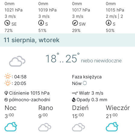
0mm
0mm
0mm
0mm
1021 hPa
1019 hPa
1017 hPa
1015 hPa
3 m/s
3 m/s
3 m/s
2 m/s | 2
SE
S
SW
S
72%
51%
29%
50%
11 sierpnia, wtorek
°
°
18
..
25
niebo niewidoczne
: 04:58
Faza księżyca
: 20:05
Nów
Ciśnienie 1015 hPa
Wiatr 3 m/s
północno-zachodni
Opady 0.3 mm
Noc
Rano
Dzień
Wieczór
:00
:00
:00
:00
3
9
15
21