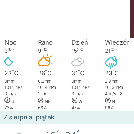
Noc
Rano
Dzień
Wieczór
:00
:00
:00
:00
3
9
15
21
°
°
°
°
23
C
26
C
31
C
23
C
0mm
0.2mm
0mm
2.9mm
1014 hPa
1014 hPa
1014 hPa
1013 hPa
0 m/s
1 m/s
3 m/s
4 m/s | 8
S
NE
W
N
73%
68%
47%
96%
7 sierpnia, piątek
°
°