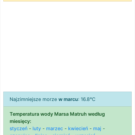
Najzimniejsze morze
w marcu
: 16.8°C
Temperatura wody Marsa Matruh według
miesięcy:
styczeń
-
luty
-
marzec
-
kwiecień
-
maj
-