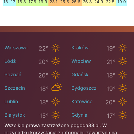
18
17
16.8
17.6
19.9
23.1
25.5
26.6
26.3
24.9
22.5
19.9
Warszawa
Kraków
22°
19°
Łódź
Wrocław
20°
21°
Poznań
Gdańsk
20°
18°
Szczecin
Bydgoszcz
18°
19°
Lublin
Katowice
18°
20°
Białystok
Gdynia
15°
17°
Wszelkie prawa zastrzeżone pogoda33.pl. W
przypadku korzystania z informacji zawartych na