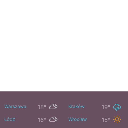
Warszawa
Kraków
18°
19°
Łódź
Wrocław
16°
15°