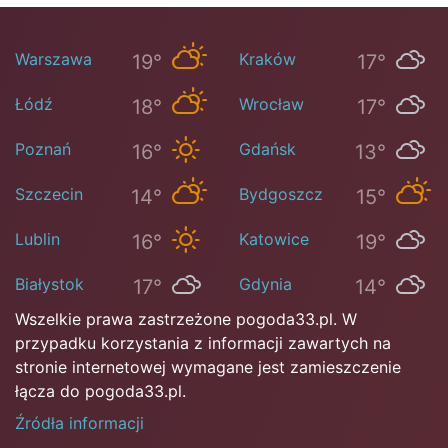
Warszawa
Kraków
19°
17°
Łódź
Wrocław
18°
17°
Poznań
Gdańsk
16°
13°
Szczecin
Bydgoszcz
14°
15°
Lublin
Katowice
16°
19°
Białystok
Gdynia
17°
14°
Wszelkie prawa zastrzeżone pogoda33.pl. W
przypadku korzystania z informacji zawartych na
stronie internetowej wymagane jest zamieszczenie
łącza do pogoda33.pl.
Źródła informacji