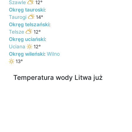
Szawle
12°
Okręg tauroski
:
Taurogi
14°
Okręg telszański
:
Telsze
12°
Okręg uciański
:
Uciana
12°
Okręg wileński
:
Wilno
13°
Temperatura wody Litwa już