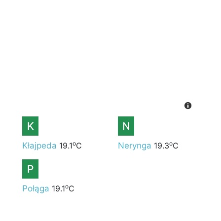
K
N
o
o
Kłajpeda
19.1
C
Nerynga
19.3
C
P
o
Połąga
19.1
C