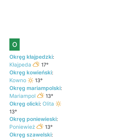
O
Okręg kłajpedzki
:
Kłajpeda
17°
Okręg kowieński
:
Kowno
13°
Okręg mariampolski
:
Mariampol
13°
Okręg olicki
:
Olita
13°
Okręg poniewieski
:
Poniewież
13°
Okręg szawelski
: