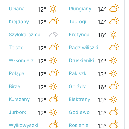
Uciana
Płungiany
12°
14°
Kiejdany
Taurogi
12°
14°
Szyłokarczma
Kretynga
16°
16°
Telsze
Radziwiliszki
12°
13°
Wiłkomierz
Druskieniki
12°
14°
Połąga
Rakiszki
17°
13°
Birże
Gorżdy
12°
16°
Kurszany
Elektreny
12°
13°
Jurbork
Godlewo
12°
13°
Wyłkowyszki
Rosienie
13°