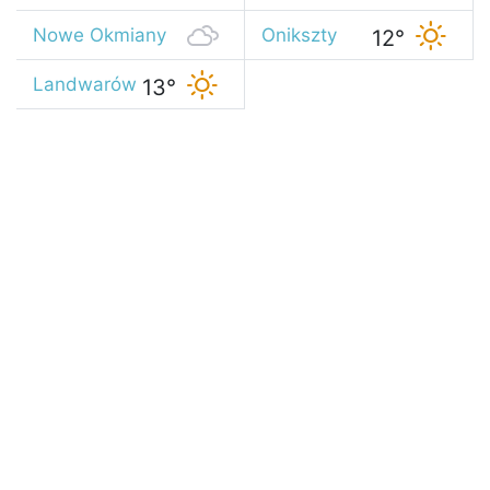
13°
Nowe Okmiany
Onikszty
12°
14°
Landwarów
13°