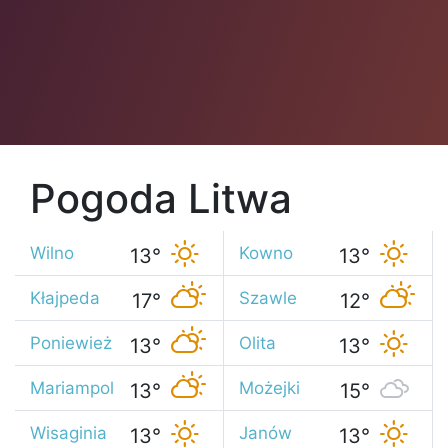
Pogoda Litwa
Wilno
Kowno
13°
13°
Kłajpeda
Szawle
17°
12°
Poniewież
Olita
13°
13°
Mariampol
Możejki
13°
15°
Wisaginia
Janów
13°
13°