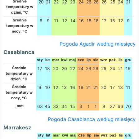
Średnie
20
21
22
22
23
24
26
26
26
25
24
21
temperatury w
dzień, °C
Średnie
8
9
11
12
14
16
18
18
17
15
12
9
temperatury w
nocy, °C
Pogoda Agadir według miesięcy
Casablanca
sty
lut
mar
kwi
maj
cze
lip
sie
wrz
paź
lis
gru
Średnie
17
18
20
20
22
24
26
26
26
24
21
19
temperatury w
dzień, °C
Średnie
9
10
12
13
16
19
21
21
20
17
13
11
temperatury w
nocy, °C
, mm
63
45
33
34
15
3
1
1
9
37
66
70
Pogoda Casablanca według miesięcy
Marrakesz
sty
lut
mar
kwi
maj
cze
lip
sie
wrz
paź
lis
gru