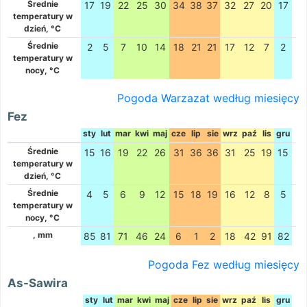
Średnie
17
19
22
25
30
34
38
37
32
27
20
17
temperatury w
dzień, °C
Średnie
2
5
7
10
14
18
21
21
17
12
7
2
temperatury w
nocy, °C
Pogoda Warzazat według miesięcy
Fez
sty
lut
mar
kwi
maj
cze
lip
sie
wrz
paź
lis
gru
Średnie
15
16
19
22
26
31
36
36
31
25
19
15
temperatury w
dzień, °C
Średnie
4
5
6
9
12
15
18
19
16
12
8
5
temperatury w
nocy, °C
, mm
85
81
71
46
24
6
1
2
18
42
91
82
Pogoda Fez według miesięcy
As-Sawira
sty
lut
mar
kwi
maj
cze
lip
sie
wrz
paź
lis
gru