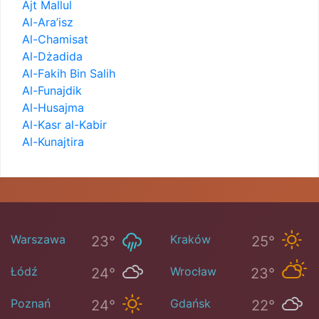
Ajt Mallul
Al-Ara’isz
Al-Chamisat
Al-Dżadida
Al-Fakih Bin Salih
Al-Funajdik
Al-Husajma
Al-Kasr al-Kabir
Al-Kunajtira
Warszawa
Kraków
23°
25°
Łódź
Wrocław
24°
23°
Poznań
Gdańsk
24°
22°