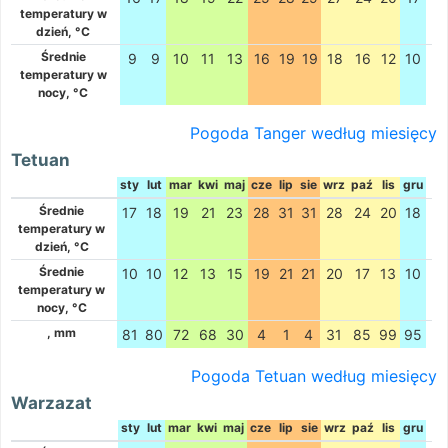
temperatury w
dzień, °C
Średnie
9
9
10
11
13
16
19
19
18
16
12
10
temperatury w
nocy, °C
Pogoda Tanger według miesięcy
Tetuan
sty
lut
mar
kwi
maj
cze
lip
sie
wrz
paź
lis
gru
Średnie
17
18
19
21
23
28
31
31
28
24
20
18
temperatury w
dzień, °C
Średnie
10
10
12
13
15
19
21
21
20
17
13
10
temperatury w
nocy, °C
, mm
81
80
72
68
30
4
1
4
31
85
99
95
Pogoda Tetuan według miesięcy
Warzazat
sty
lut
mar
kwi
maj
cze
lip
sie
wrz
paź
lis
gru