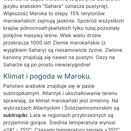
języku arabskim "Sahara" oznacza pustynię).
Większość Maroka to stepy. 15% terytoriów
marokańskich zajmują jaskinie. Spośród wszystkich
krajów północnoafrykańskich tylko tutaj pozostały
potężne masywy leśne. Wiek wielu drzew
przekracza 1000 lat! Ziemie marokańskie (z
wyjątkiem Sahary) są niesamowicie żyzne. Zielone
kaniony znajdują się nawet na pustyni. Oazy na
Saharze są po prostu niewiarygodne!
Klimat i pogoda w Maroku.
Państwo arabskie znajduje się w pasie
subtropikalnym. Atlantyk i ukształtowanie terenu
sprawiają, że klimat marokański jest zmienny. Na
wybrzeżach Atlantyckim i Śródziemnomorskim są
subtropiki
. Lata w regionach przybrzeżnych są
przyjemnie gorące. Średnia temperatura wynosi
+24° - 25°C. Czasami temperatury sięgają +35°C,