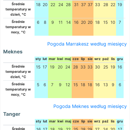
Średnie
18
20
22
24
28
31
37
37
33
28
22
19
temperatury w
dzień, °C
Średnie
6
8
9
11
14
16
20
20
18
15
10
7
temperatury w
nocy, °C
Pogoda Marrakesz według miesięcy
Meknes
sty
lut
mar
kwi
maj
cze
lip
sie
wrz
paź
lis
gru
Średnie
15
17
19
20
24
28
33
33
30
25
19
16
temperatury w
dzień, °C
Średnie
5
6
7
9
12
15
18
18
16
13
9
6
temperatury w
nocy, °C
Pogoda Meknes według miesięcy
Tanger
sty
lut
mar
kwi
maj
cze
lip
sie
wrz
paź
lis
gru
Średnie
16
17
18
19
22
25
28
29
27
24
20
17