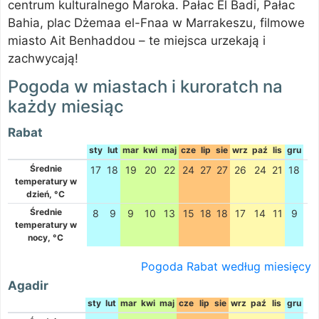
centrum kulturalnego Maroka. Pałac El Badi, Pałac
Bahia, plac Dżemaa el-Fnaa w Marrakeszu, filmowe
miasto Ait Benhaddou – te miejsca urzekają i
zachwycają!
Pogoda w miastach i kuroratch na
każdy miesiąc
Rabat
sty
lut
mar
kwi
maj
cze
lip
sie
wrz
paź
lis
gru
Średnie
17
18
19
20
22
24
27
27
26
24
21
18
temperatury w
dzień, °C
Średnie
8
9
9
10
13
15
18
18
17
14
11
9
temperatury w
nocy, °C
Pogoda Rabat według miesięcy
Agadir
sty
lut
mar
kwi
maj
cze
lip
sie
wrz
paź
lis
gru