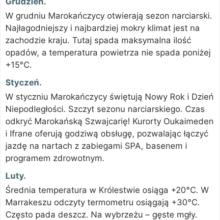
Grudzień.
W grudniu Marokańczycy otwierają sezon narciarski.
Najłagodniejszy i najbardziej mokry klimat jest na
zachodzie kraju. Tutaj spada maksymalna ilość
opadów, a temperatura powietrza nie spada poniżej
+15°C.
Styczeń.
W styczniu Marokańczycy świętują Nowy Rok i Dzień
Niepodległości. Szczyt sezonu narciarskiego. Czas
odkryć Marokańską Szwajcarię! Kurorty Oukaimeden
i Ifrane oferują godziwą obsługę, pozwalając łączyć
jazdę na nartach z zabiegami SPA, basenem i
programem zdrowotnym.
Luty.
Średnia temperatura w Królestwie osiąga +20°C. W
Marrakeszu odczyty termometru osiągają +30°C.
Często pada deszcz. Na wybrzeżu – gęste mgły.