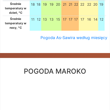
Średnie
18
18
19
19
20
21
21
22
22
22
20
19
temperatury w
dzień, °C
Średnie
11
12
13
13
15
17
17
17
17
16
14
12
temperatury w
nocy, °C
Pogoda As-Sawira według miesięcy
POGODA MAROKO