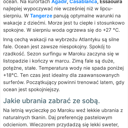
ocean. Na kurortach
Agadir
,
Casablanca
,
Essaouira
najlepiej wypoczywać nie wcześniej niż w lipcu-
sierpniu. W
Tangerze
panują optymalne warunki na
wakacje z dziećmi. Morze jest tu ciepłe i stosunkowo
spokojne. W sierpniu woda ogrzewa się do +27 °C.
Inną cechą wakacji na wybrzeżu Atlantyku są silne
fale. Ocean jest zawsze niespokojny. Spokój to
rzadkość. Sezon surfingu w Maroku zaczyna się w
listopadzie i kończy w marcu. Zimą fale są duże,
potężne, stałe. Temperatura wody nie spada poniżej
+18°C. Ten czas jest idealny dla zaawansowanych
surferów. Początkujący powinni trenować latem, gdy
ocean jest spokojniejszy.
Jakie ubrania zabrać ze sobą.
Na letnią wycieczkę po Maroku weź lekkie ubrania z
naturalnych tkanin. Daj preferencję pastelowym
odcieniom. Wieczorem przydadzą się lekki sweter,