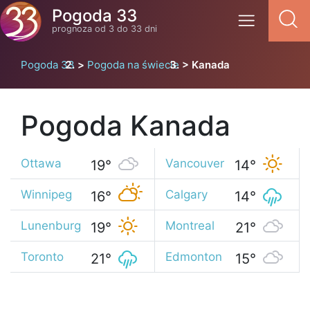
Pogoda 33
prognoza od 3 do 33 dni
Pogoda 33
Pogoda na świecie
Kanada
Pogoda Kanada
Ottawa
Vancouver
19°
14°
Winnipeg
Calgary
16°
14°
Lunenburg
Montreal
19°
21°
Toronto
Edmonton
21°
15°