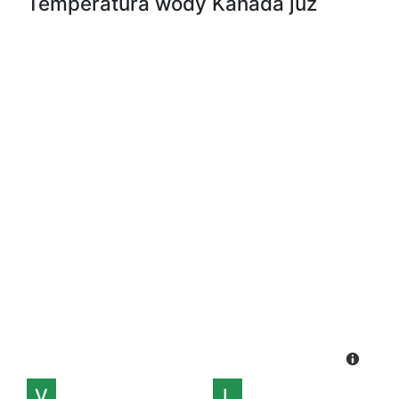
Temperatura wody Kanada już
V
L