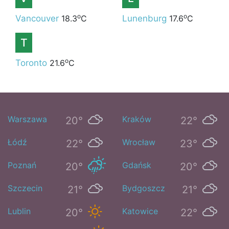
o
o
Vancouver
18.3
C
Lunenburg
17.6
C
T
o
Toronto
21.6
C
Warszawa
Kraków
20°
22°
Łódź
Wrocław
22°
23°
Poznań
Gdańsk
20°
20°
Szczecin
Bydgoszcz
21°
21°
Lublin
Katowice
20°
22°