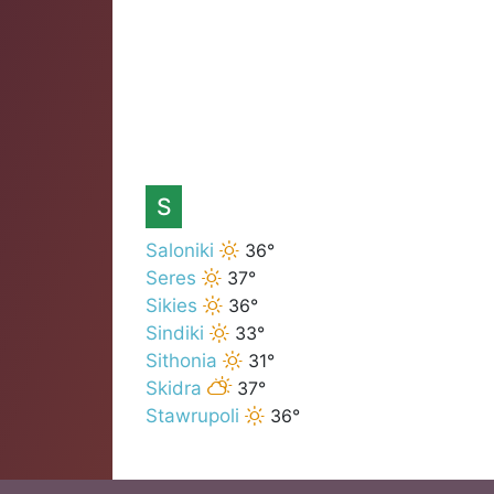
S
Saloniki
36°
Seres
37°
Sikies
36°
Sindiki
33°
Sithonia
31°
Skidra
37°
Stawrupoli
36°