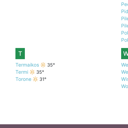
Pe
Pi
Pil
Pil
Pol
Pol
T
Termaikos
35°
We
Termi
35°
We
Torone
31°
Wis
Wo