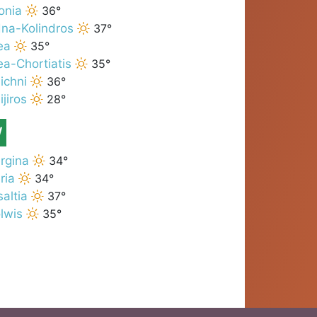
onia
36°
dna-Kolindros
37°
ea
35°
ea-Chortiatis
35°
ichni
36°
ijiros
28°
W
rgina
34°
ria
34°
altia
37°
lwis
35°