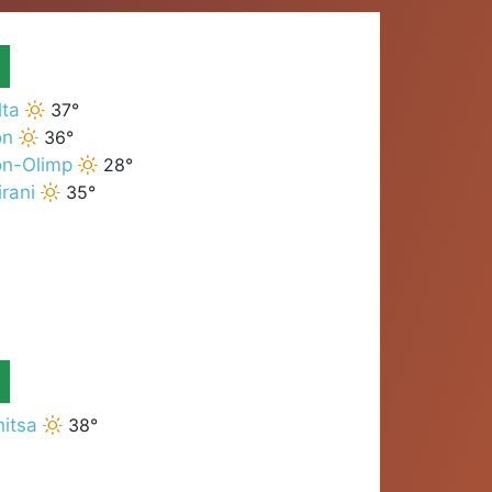
lta
37°
on
36°
on-Olimp
28°
rani
35°
nitsa
38°