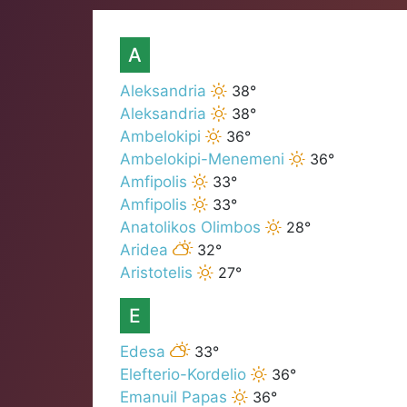
A
Aleksandria
38°
Aleksandria
38°
Ambelokipi
36°
Ambelokipi-Menemeni
36°
Amfipolis
33°
Amfipolis
33°
Anatolikos Olimbos
28°
Aridea
32°
Aristotelis
27°
E
Edesa
33°
Elefterio-Kordelio
36°
Emanuil Papas
36°