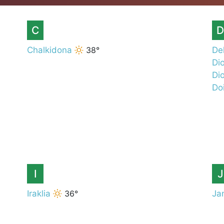
C
D
Chalkidona
38°
De
Di
Di
Doi
I
J
Iraklia
36°
Ja