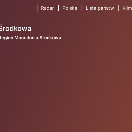
Radar
Polska
Lista państw
Klim
 Środkowa
Region Macedonia Środkowa