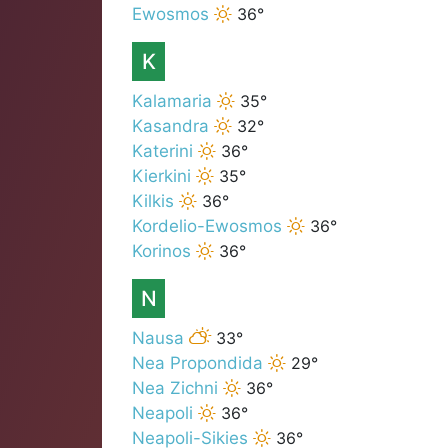
Ewosmos
36°
K
Kalamaria
35°
Kasandra
32°
Katerini
36°
Kierkini
35°
Kilkis
36°
Kordelio-Ewosmos
36°
Korinos
36°
N
Nausa
33°
Nea Propondida
29°
Nea Zichni
36°
Neapoli
36°
Neapoli-Sikies
36°