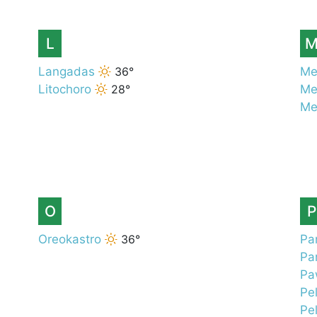
L
Langadas
36°
Me
Litochoro
28°
Me
Me
O
P
Oreokastro
36°
Pa
Par
Pa
Pel
Pel