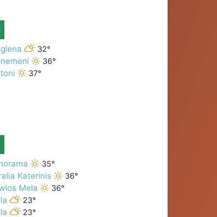
M
glena
32°
nemeni
36°
toni
37°
norama
35°
alia Katerinis
36°
wlos Mela
36°
la
23°
la
23°