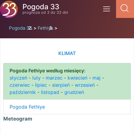
Pogoda 33
prognoza od 3 do 33 dni
Pogoda 33
Fethiye
KLIMAT
Pogoda Fethiye według miesięcy:
styczeń
-
luty
-
marzec
-
kwiecień
-
maj
-
czerwiec
-
lipiec
-
sierpień
-
wrzesień
-
październik
-
listopad
-
grudzień
Pogoda Fethiye
Meteogram