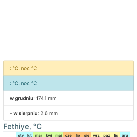
: °C, noc °C
: °C, noc °C
w grudniu
: 174.1 mm
-
w sierpniu
: 2.6 mm
Fethiye, °C
sty
lut
mar
kwi
maj
cze
lip
sie
wrz
paź
lis
gru