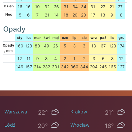
Dzień
16
16
19
32
26
31
34
34
31
27
21
27
Noc
5
6
7
21
14
18
20
20
17
13
9
-8
Opady
sty
lut
mar
kwi
maj
cze
lip
sie
wrz
paź
lis
gru
Opady
160
128
80
49
26
5
3
3
18
67
123
174
, mm
12
11
9
8
4
2
1
2
3
6
8
12
146
157
214
232
301
342
360
344
294
245
165
127
Warszawa
Kraków
22°
21°
Łódź
Wrocław
20°
18°